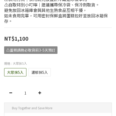
⚠️自取特別小叮嚀｜建議攜帶保冷袋、保冷劑取貨。
避免放回冰箱庫會與其他生熟食品互相干擾，
如未食用完畢，可用密封保鮮盒將蛋糕包好並放回冰箱保
存。
NT$1,100
⚠️蛋糕請務必取貨前3-5天預訂
規格
: 大眾抹5入
大眾抹5入
濃郁抹5入
Buy Together and Save More